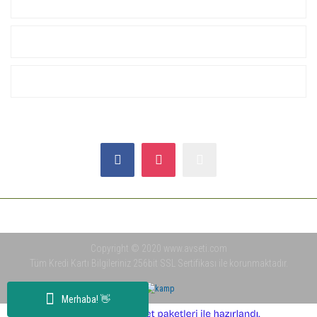
KURUMSAL
ALIŞVERİŞ
YARDIM
SOSYAL MEDYA
Copyright © 2020 www.avseti.com
Tüm Kredi Kartı Bilgileriniz 256bit SSL Sertifikası ile korunmaktadır.
Merhaba! 👋
ile
ideasoft
e-