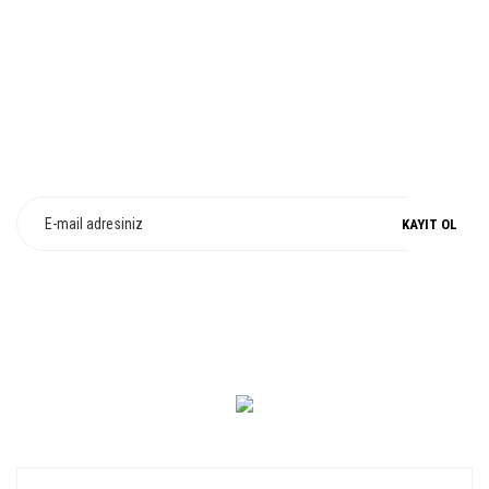
%100 ORJİNAL
E-Bülten Üyeliği
Fırsat ve Kampanyalarımızdan Haberdar Olun !
KAYIT OL
0 549 560 14 14