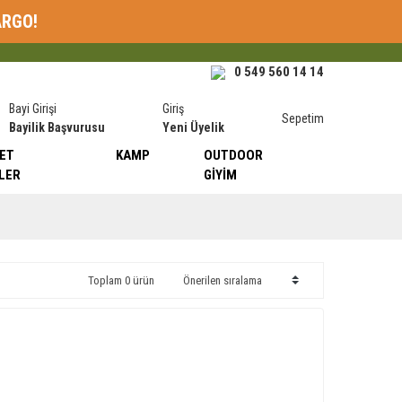
ARGO!
0 549 560 14 14
Bayi Girişi
Giriş
Sepetim
Bayilik Başvurusu
Yeni Üyelik
ET
KAMP
OUTDOOR
LER
GIYIM
Toplam 0 ürün