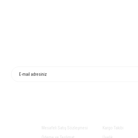
HIZLI TESLİMAT
İADE VE DEĞİŞİ
AL
ALIŞVERİŞ
YARDIM
a
Mesafeli Satış Sözleşmesi
Kargo Takibi
Ödeme ve Teslimat
Üyelik