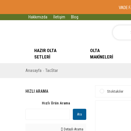
VADE F
Hakkımızda
İletişim
Blog
HAZIR OLTA
OLTA
SETLERI
MAKINELERI
Anasayfa
TacStar
HIZLI ARAMA
Stoktakiler
Hızlı Ürün Arama
Ara
Detaylı Arama