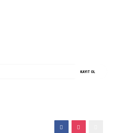
M
%100 ORJİNAL
KAYIT OL
SOSYAL MEDYA