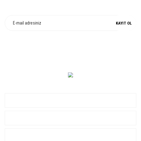
Fırsat ve Kampanyalarımızdan Haberdar Olun !
KAYIT OL
0 549 560 14 14
KURUMSAL
ALIŞVERİŞ
YARDIM