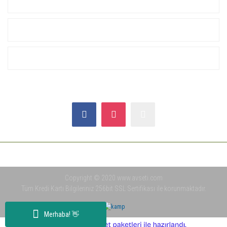
KURUMSAL
ALIŞVERİŞ
YARDIM
SOSYAL MEDYA
Copyright © 2020 www.avseti.com
Tüm Kredi Kartı Bilgileriniz 256bit SSL Sertifikası ile korunmaktadır.
Merhaba! 👋
ile
ideasoft
e-