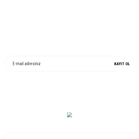
%100 ORJİNAL
E-Bülten Üyeliği
Fırsat ve Kampanyalarımızdan Haberdar Olun !
KAYIT OL
0 549 560 14 14