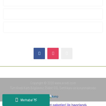
KURUMSAL
ALIŞVERİŞ
YARDIM
SOSYAL MEDYA
Copyright © 2020 www.avseti.com
Tüm Kredi Kartı Bilgileriniz 256bit SSL Sertifikası ile korunmaktadır.
Merhaba! 👋
ile
ideasoft
e-