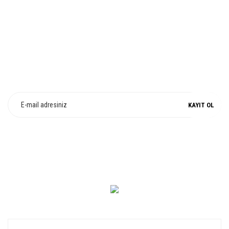
%100 ORJİNAL
E-Bülten Üyeliği
Fırsat ve Kampanyalarımızdan Haberdar Olun !
KAYIT OL
0 549 560 14 14