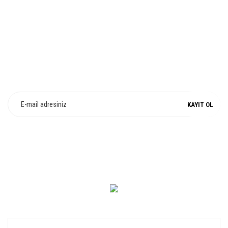
%100 ORJİNAL
E-Bülten Üyeliği
Fırsat ve Kampanyalarımızdan Haberdar Olun !
KAYIT OL
0 549 560 14 14