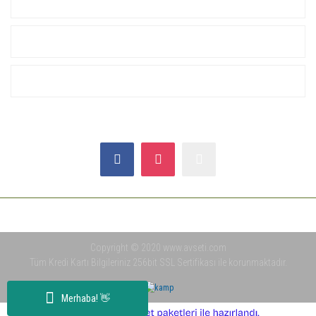
KURUMSAL
ALIŞVERİŞ
YARDIM
SOSYAL MEDYA
Copyright © 2020 www.avseti.com
Tüm Kredi Kartı Bilgileriniz 256bit SSL Sertifikası ile korunmaktadır.
Merhaba! 👋
ile
ideasoft
e-