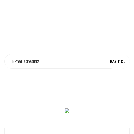
%100 ORJİNAL
E-Bülten Üyeliği
Fırsat ve Kampanyalarımızdan Haberdar Olun !
KAYIT OL
0 549 560 14 14