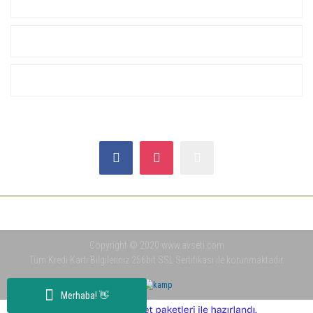
KURUMSAL
ALIŞVERİŞ
YARDIM
SOSYAL MEDYA
Copyright © 2020 www.avseti.com
Tüm Kredi Kartı Bilgileriniz 256bit SSL Sertifikası ile korunmaktadır.
Merhaba! 👋
ile
ideasoft
e-