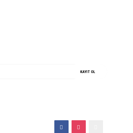
M
%100 ORJİNAL
KAYIT OL
SOSYAL MEDYA