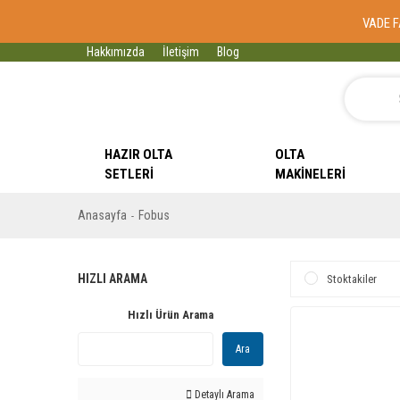
VADE F
Hakkımızda
İletişim
Blog
HAZIR OLTA
OLTA
SETLERI
MAKINELERI
Anasayfa
Fobus
HIZLI ARAMA
Stoktakiler
Hızlı Ürün Arama
Ara
Detaylı Arama