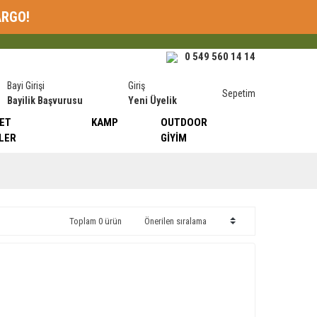
ARGO!
0 549 560 14 14
Bayi Girişi
Giriş
Sepetim
Bayilik Başvurusu
Yeni Üyelik
ET
KAMP
OUTDOOR
LER
GIYIM
Toplam 0 ürün