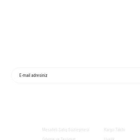
HIZLI TESLİMAT
İADE VE DEĞİŞİ
AL
ALIŞVERİŞ
YARDIM
a
Mesafeli Satış Sözleşmesi
Kargo Takibi
Ödeme ve Teslimat
Üyelik