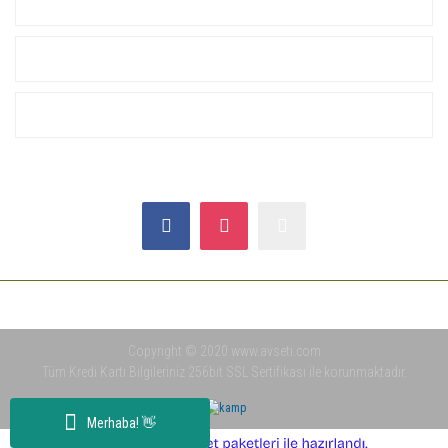
KURUMSAL
ALIŞVERİŞ
YARDIM
SOSYAL MEDYA
Copyright © 2020 www.avseti.com
Tüm Kredi Kartı Bilgileriniz 256bit SSL Sertifikası ile korunmaktadır.
Merhaba! 👋
ile
ideasoft
e-