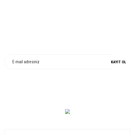
%100 ORJİNAL
E-Bülten Üyeliği
Fırsat ve Kampanyalarımızdan Haberdar Olun !
KAYIT OL
0 549 560 14 14