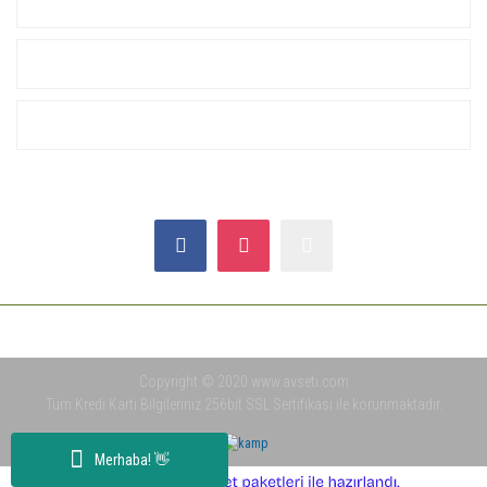
KURUMSAL
ALIŞVERİŞ
YARDIM
SOSYAL MEDYA
Copyright © 2020 www.avseti.com
Tüm Kredi Kartı Bilgileriniz 256bit SSL Sertifikası ile korunmaktadır.
Merhaba! 👋
ile
ideasoft
e-