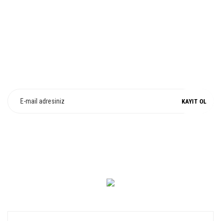
%100 ORJİNAL
E-Bülten Üyeliği
Fırsat ve Kampanyalarımızdan Haberdar Olun !
KAYIT OL
0 549 560 14 14