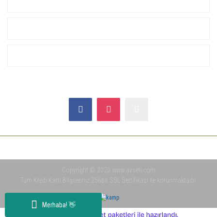
KURUMSAL
ALIŞVERİŞ
YARDIM
SOSYAL MEDYA
Copyright © 2020 www.avseti.com
Tüm Kredi Kartı Bilgileriniz 256bit SSL Sertifikası ile korunmaktadır.
Merhaba! 👋
ile
ideasoft
e-