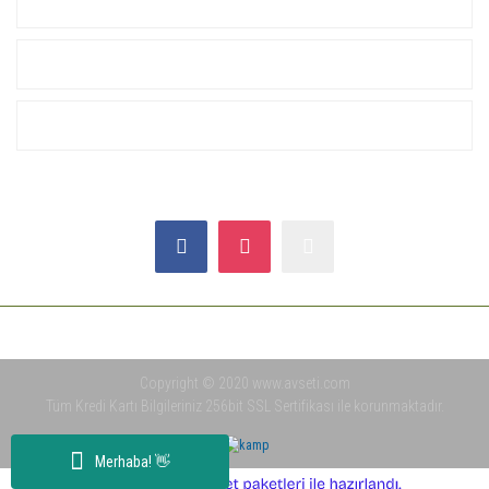
KURUMSAL
ALIŞVERİŞ
YARDIM
SOSYAL MEDYA
Copyright © 2020 www.avseti.com
Tüm Kredi Kartı Bilgileriniz 256bit SSL Sertifikası ile korunmaktadır.
Merhaba! 👋
ile
ideasoft
e-