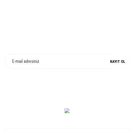
%100 ORJİNAL
E-Bülten Üyeliği
Fırsat ve Kampanyalarımızdan Haberdar Olun !
KAYIT OL
0 549 560 14 14