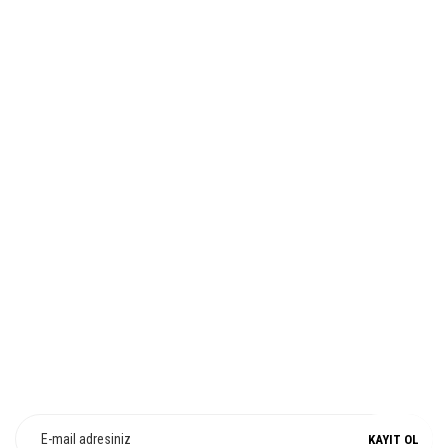
HIZLI TESLİMAT
İADE VE DEĞİŞİM
%100 ORJİNAL
E-Bülten Üyeliği
Fırsat ve Kampanyalarımızdan Haberdar Olun !
KAYIT OL