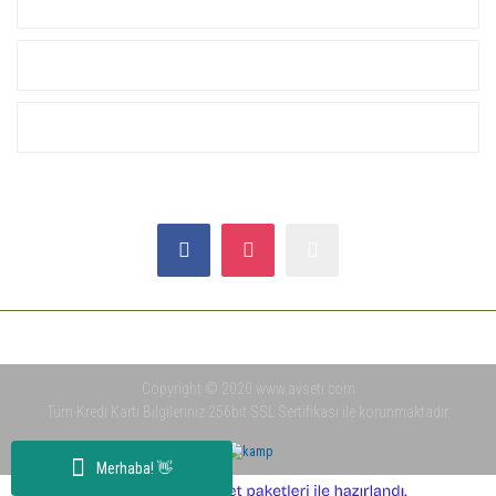
KURUMSAL
ALIŞVERİŞ
YARDIM
SOSYAL MEDYA
Copyright © 2020 www.avseti.com
Tüm Kredi Kartı Bilgileriniz 256bit SSL Sertifikası ile korunmaktadır.
Merhaba! 👋
ile
ideasoft
e-