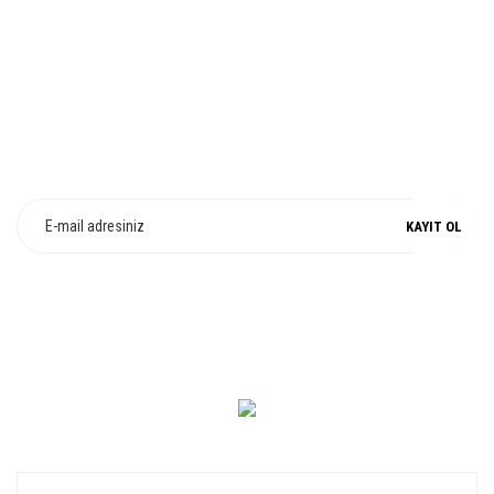
%100 ORJİNAL
E-Bülten Üyeliği
Fırsat ve Kampanyalarımızdan Haberdar Olun !
KAYIT OL
0 549 560 14 14