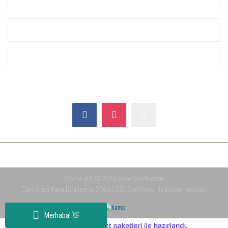
KURUMSAL
ALIŞVERİŞ
YARDIM
SOSYAL MEDYA
Copyright © 2020 www.avseti.com
Tüm Kredi Kartı Bilgileriniz 256bit SSL Sertifikası ile korunmaktadır.
Merhaba! 👋
ile
ideasoft
e-