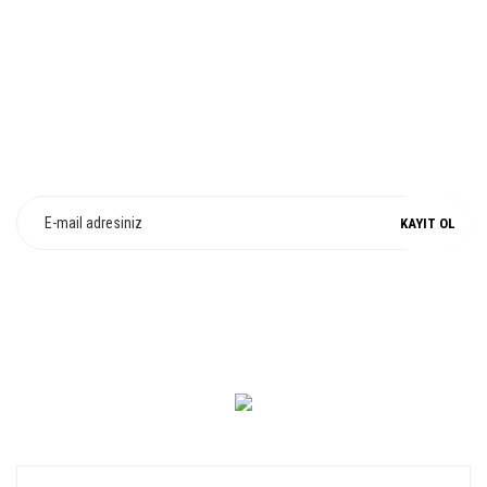
%100 ORJİNAL
E-Bülten Üyeliği
Fırsat ve Kampanyalarımızdan Haberdar Olun !
KAYIT OL
0 549 560 14 14