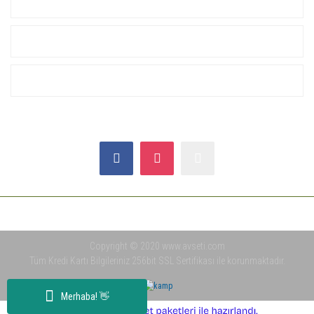
KURUMSAL
ALIŞVERİŞ
YARDIM
SOSYAL MEDYA
Copyright © 2020 www.avseti.com
Tüm Kredi Kartı Bilgileriniz 256bit SSL Sertifikası ile korunmaktadır.
Merhaba! 👋
ile
ideasoft
e-