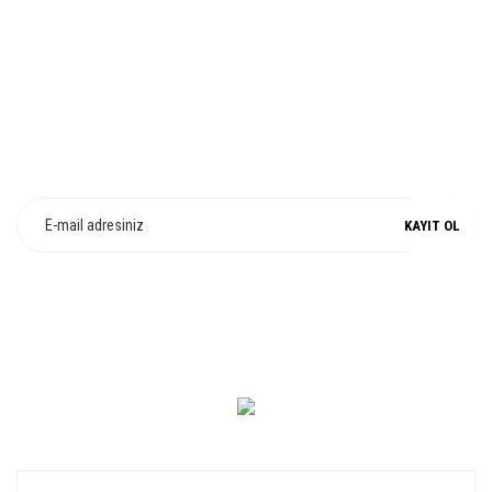
%100 ORJİNAL
E-Bülten Üyeliği
Fırsat ve Kampanyalarımızdan Haberdar Olun !
KAYIT OL
0 549 560 14 14