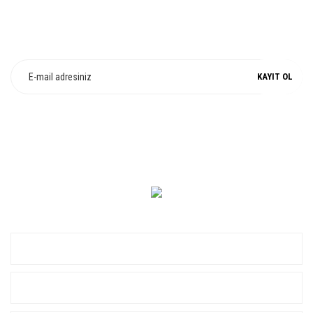
E-Bülten Üyeliği
Fırsat ve Kampanyalarımızdan Haberdar Olun !
KAYIT OL
0 549 560 14 14
KURUMSAL
ALIŞVERİŞ