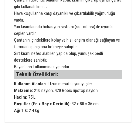
gibi kullanabilirsiniz.
Hava koşullarına karşı dayanıklı ve çıkartılabilir yağmurluğu
vardır.
Yan kısımlarında hidrasyon sistemi (su torbası) ile uyumlu
cepleri vardır.
Çantanın içindekilere kolay ve hızlı erişim olanağı sağlayan ve
fermuarlı geniş ana bölmeye sahiptir.
Sırt kısmı nefes alabilen yapıda olup, yumuşak pedli
desteklere sahiptir.
Bayanların kullanımına uygundur.
Teknik Özellikleri:
Kullanım Alanları:
Uzun mesafeli yürüyüşler
Malzeme:
210 naylon, 420 Robic ripstop naylon
Hacim:
75 L
Boyutlar (En x Boy x Derinlik):
32 x 80 x 36 cm
Ağırlık:
2.4 kg
Bu ürünün fiyat bilgisi, resim, ürün açıklamalarında ve diğer