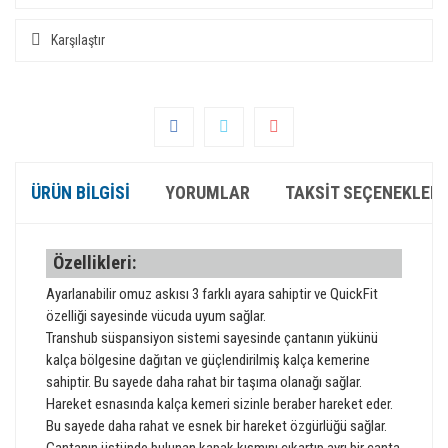
Karşılaştır
ÜRÜN BILGISI
YORUMLAR
TAKSIT SEÇENEKLERI
Özellikleri:
Ayarlanabilir omuz askısı 3 farklı ayara sahiptir ve QuickFit
özelliği sayesinde vücuda uyum sağlar.
Transhub süspansiyon sistemi sayesinde çantanın yükünü
kalça bölgesine dağıtan ve güçlendirilmiş kalça kemerine
sahiptir. Bu sayede daha rahat bir taşıma olanağı sağlar.
Hareket esnasında kalça kemeri sizinle beraber hareket eder.
Bu sayede daha rahat ve esnek bir hareket özgürlüğü sağlar.
Çantanın üstünde bulunan kapak kısmını çıkartıp ayrı bir çanta