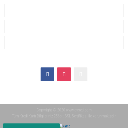
KURUMSAL
ALIŞVERİŞ
YARDIM
SOSYAL MEDYA
Copyright © 2020 www.avseti.com
Tüm Kredi Kartı Bilgileriniz 256bit SSL Sertifikası ile korunmaktadır.