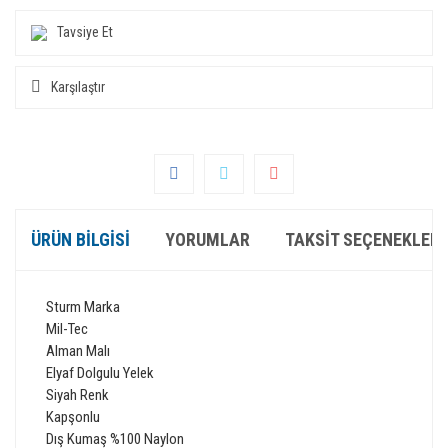
Tavsiye Et
Karşılaştır
ÜRÜN BILGISI
YORUMLAR
TAKSIT SEÇENEKLERI
Sturm Marka
Mil-Tec
Alman Malı
Elyaf Dolgulu Yelek
Siyah Renk
Kapşonlu
Dış Kumaş %100 Naylon