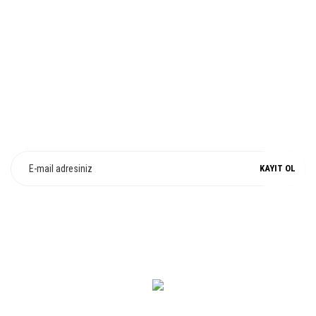
Gönder
%100 ORJİNAL
E-Bülten Üyeliği
Fırsat ve Kampanyalarımızdan Haberdar Olun !
KAYIT OL
0 549 560 14 14