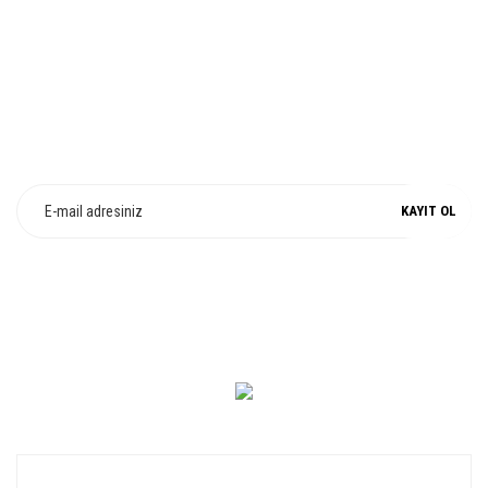
E-Bülten Üyeliği
Fırsat ve Kampanyalarımızdan Haberdar Olun !
KAYIT OL
0 549 560 14 14
KURUMSAL