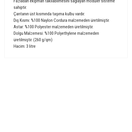
Fazladan ekipman takılabilmesini sağlayan modüler sisteme
sahiptir.
Çantanın üst kısmında taşıma kulbu vardır.
Dış Kısmı: %100 Naylon Cordura malzemeden üretilmiştir.
Astar: %100 Polyester malzemeden üretilmiştir.
Dolgu Malzemesi: %100 Polyethylene malzemeden
üretilmiştir. (260 g/qm)
Hacim: 3 litre
Bu ürünün fiyat bilgisi, resim, ürün açıklamalarında ve diğer
konularda yetersiz gördüğünüz noktaları öneri formunu
Bu ürüne ilk yorumu siz yapın!
kullanarak tarafımıza iletebilirsiniz.
Görüş ve önerileriniz için teşekkür ederiz.
GÜVENLİ ALIŞVERİŞ
Yorum Yaz
Ürün resmi kalitesiz, bozuk veya görüntülenemiyor.
Ürün açıklamasında eksik bilgiler bulunuyor.
Ürün bilgilerinde hatalar bulunuyor.
HIZLI TESLİMAT
Ürün fiyatı diğer sitelerden daha pahalı.