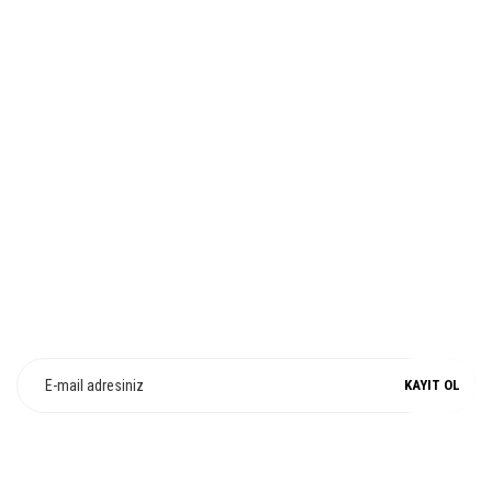
Bu ürüne benzer farklı alternatifler olmalı.
İADE VE DEĞİŞİM
Gönder
%100 ORJİNAL
E-Bülten Üyeliği
Fırsat ve Kampanyalarımızdan Haberdar Olun !
KAYIT OL