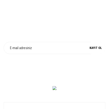
E-Bülten Üyeliği
Fırsat ve Kampanyalarımızdan Haberdar Olun !
KAYIT OL
0 549 560 14 14
KURUMSAL