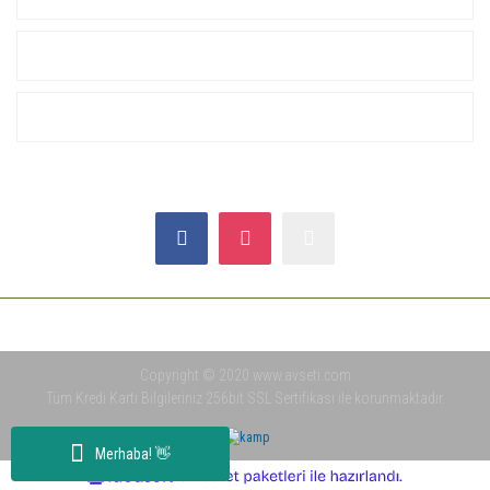
ALIŞVERİŞ
YARDIM
SOSYAL MEDYA
Copyright © 2020 www.avseti.com
Tüm Kredi Kartı Bilgileriniz 256bit SSL Sertifikası ile korunmaktadır.
Merhaba! 👋
ile
ideasoft
e-