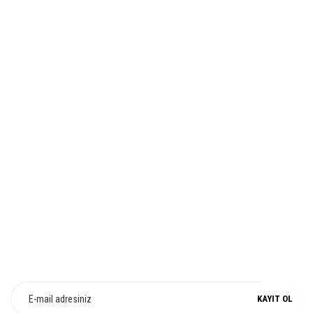
Ürün bilgilerinde hatalar bulunuyor.
HIZLI TESLİMAT
Ürün fiyatı diğer sitelerden daha pahalı.
Bu ürüne benzer farklı alternatifler olmalı.
İADE VE DEĞİŞİM
Gönder
%100 ORJİNAL
E-Bülten Üyeliği
Fırsat ve Kampanyalarımızdan Haberdar Olun !
KAYIT OL