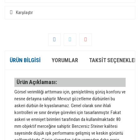
Karşılaştır
ÜRÜN BILGISI
YORUMLAR
TAKSIT SEÇENEKLERI
Ürün Açıklaması:
Görsel verimliliği arttırması için, genişletilmiş görüş konforu ve
nesne detayına sahiptir. Mevcut gözetleme dürbünleri bu
askeri dürbün ile kıyaslanamaz. Genel olarak sınır ihlali
kontrolleri ve sınır devriye görevleri için tasarlanmıştır. Fakat
askeri ve emniyet birimleri tarafından da kullanılmaktadır. 80
mm objektif merceğine sahiptir. Benzersiz Steiner kalitesi
sayesinde düşük ışık performansı gelişmiş ve keskin görüntü
sağlamaktadır. Görüş alanından ödün vermeden daha geniş