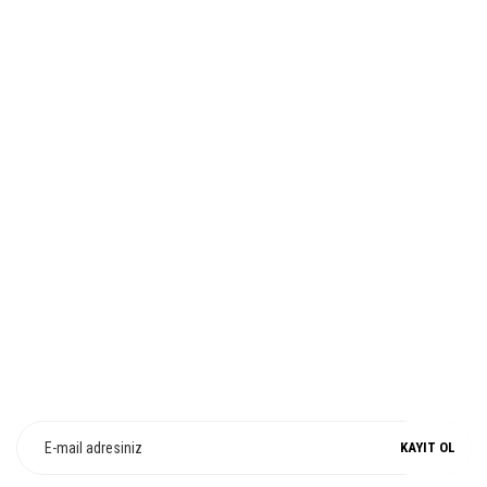
Ürün bilgilerinde hatalar bulunuyor.
HIZLI TESLİMAT
Ürün fiyatı diğer sitelerden daha pahalı.
Bu ürüne benzer farklı alternatifler olmalı.
İADE VE DEĞİŞİM
Gönder
%100 ORJİNAL
E-Bülten Üyeliği
Fırsat ve Kampanyalarımızdan Haberdar Olun !
KAYIT OL