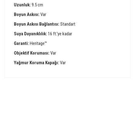
Uzunluk:
9.5 cm
Boyun Askısı:
Var
Boyun Askısı Bağlantısı:
Standart
Suya Dayanıklılık:
16 ft.'ye kadar
Garanti:
Heritage™
Objektif Koruması:
Var
Yağmur Koruma Kapağı:
Var
Bu ürünün fiyat bilgisi, resim, ürün açıklamalarında ve diğer
konularda yetersiz gördüğünüz noktaları öneri formunu
Bu ürüne ilk yorumu siz yapın!
kullanarak tarafımıza iletebilirsiniz.
Görüş ve önerileriniz için teşekkür ederiz.
GÜVENLİ ALIŞVERİŞ
Yorum Yaz
Ürün resmi kalitesiz, bozuk veya görüntülenemiyor.
Ürün açıklamasında eksik bilgiler bulunuyor.