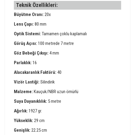
Teknik Özellikleri:
Büyütme Oranı:
20x
Lens Çapı:
80 mm
Optik Sistemi:
Tamamen çoklu kaplamalı
Görüş Açısı:
100 metrede 7 metre
Göz Bebeği Çıkışı:
4 mm
Parlaklık:
16
Alacakaranlık Faktörü:
40
Vizör Lastiği:
Silindirik
Malzeme:
Kauçuk/NBR uzun ömürlü
Suya Dayanıklılık:
5 metre
Ağırlık:
1927 gr.
Yükseklik:
29 cm
Genişlik:
22.25 cm