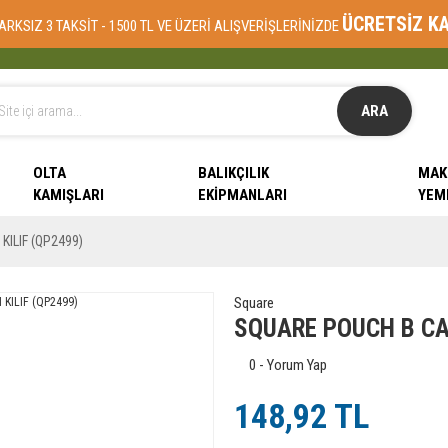
ÜCRETSİZ K
ARKSIZ 3 TAKSİT - 1500 TL VE ÜZERİ ALIŞVERİŞLERİNİZDE
ARA
OLTA
BALIKÇILIK
MAK
KAMIŞLARI
EKIPMANLARI
YEM
KILIF (QP2499)
Square
SQUARE POUCH B CAK
0 - Yorum Yap
148,92 TL