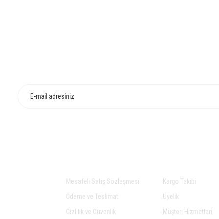
Bu ürüne ilk yorumu siz yapın!
HIZLI TESLİMAT
İADE VE DEĞİŞİ
Yorum Yaz
Gönder
AL
ALIŞVERİŞ
YARDIM
a
Mesafeli Satış Sözleşmesi
Kargo Takibi
Ödeme ve Teslimat
Üyelik
Gizlilik ve Güvenlik
Müşteri Hizmetleri