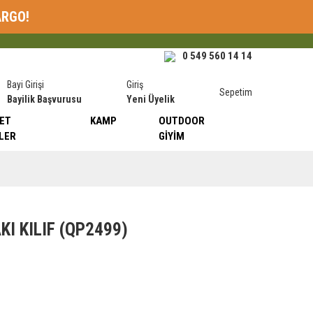
ARGO!
0 549 560 14 14
Bayi Girişi
Giriş
Sepetim
Bayilik Başvurusu
Yeni Üyelik
ET
KAMP
OUTDOOR
LER
GIYIM
I KILIF (QP2499)