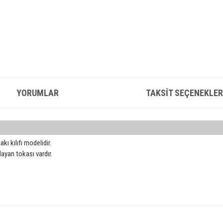
YORUMLAR
TAKSIT SEÇENEKLER
kı kılıfı modelidir.
ayan tokası vardır.
konularda yetersiz gördüğünüz noktaları öneri formunu kullanarak tarafımıza iletebilirsin