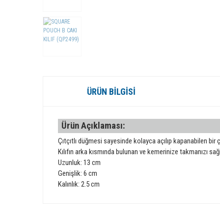
ÜRÜN BILGISI
Ürün Açıklaması:
Çıtçıtlı düğmesi sayesinde kolayca açılıp kapanabilen bir ça
Kılıfın arka kısmında bulunan ve kemerinize takmanızı sağl
Uzunluk: 13 cm
Genişlik: 6 cm
Kalınlık: 2.5 cm
Bu ürünün fiyat bilgisi, resim, ürün açıklamalarında ve diğer 