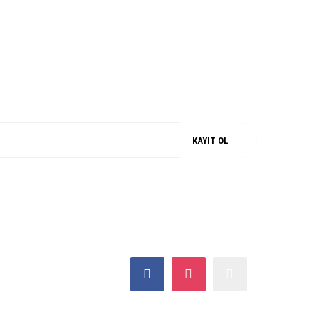
M
%100 ORJİNAL
KAYIT OL
SOSYAL MEDYA