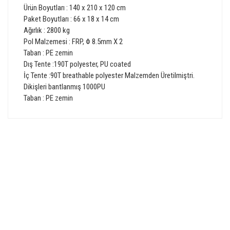
Ürün Boyutları : 140 x 210 x 120 cm
Paket Boyutları : 66 x 18 x 14 cm
Ağırlık : 2800 kg
Pol Malzemesi : FRP, Φ 8.5mm X 2
Taban : PE zemin
Dış Tente :190T polyester, PU coated
İç Tente :90T breathable polyester Malzemden Üretilmiştri.
Dikişleri bantlanmış 1000PU
Taban : PE zemin
Bu ürünün fiyat bilgisi, resim, ürün açıklamalarında ve diğer
konularda yetersiz gördüğünüz noktaları öneri formunu
Bu ürüne ilk yorumu siz yapın!
kullanarak tarafımıza iletebilirsiniz.
Görüş ve önerileriniz için teşekkür ederiz.
GÜVENLİ ALIŞVERİŞ
Yorum Yaz
Ürün resmi kalitesiz, bozuk veya görüntülenemiyor.
Ürün açıklamasında eksik bilgiler bulunuyor.
Ürün bilgilerinde hatalar bulunuyor.
HIZLI TESLİMAT