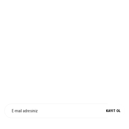
Ürün fiyatı diğer sitelerden daha pahalı.
Bu ürüne benzer farklı alternatifler olmalı.
İADE VE DEĞİŞİM
Gönder
%100 ORJİNAL
E-Bülten Üyeliği
Fırsat ve Kampanyalarımızdan Haberdar Olun !
KAYIT OL