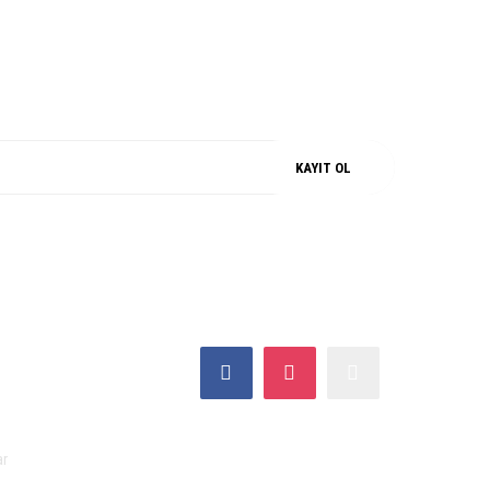
M
%100 ORJİNAL
KAYIT OL
SOSYAL MEDYA
ar