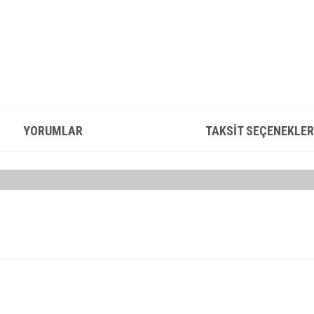
YORUMLAR
TAKSIT SEÇENEKLER
konularda yetersiz gördüğünüz noktaları öneri formunu kullanarak tarafımıza iletebilirsin
Bu ürüne ilk yorumu siz yapın!