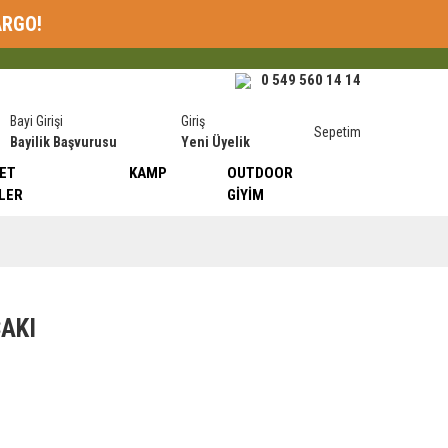
ARGO!
0 549 560 14 14
Bayi Girişi
Giriş
Sepetim
Bayilik Başvurusu
Yeni Üyelik
ET
KAMP
OUTDOOR
LER
GIYIM
AKI