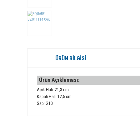
ÜRÜN BILGISI
Ürün Açıklaması:
Açık Hali: 21,3 cm
Kapalı Hali: 12,5 cm
Sap: G10
Bu ürünün fiyat bilgisi, resim, ürün açıklamalarında ve diğer 
Görüş ve önerileriniz için teşekkür ederiz.