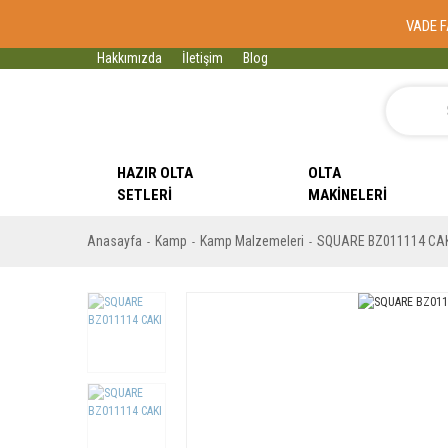
VADE F
Hakkımızda
İletişim
Blog
HAZIR OLTA
OLTA
SETLERI
MAKINELERI
Anasayfa
Kamp
Kamp Malzemeleri
SQUARE BZ011114 CA