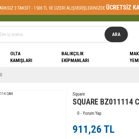
ÜCRETSİZ K
ARKSIZ 3 TAKSİT - 1500 TL VE ÜZERİ ALIŞVERİŞLERİNİZDE
ARA
OLTA
BALIKÇILIK
MAK
KAMIŞLARI
EKIPMANLARI
YEM
KI
Square
SQUARE BZ011114 C
0 - Yorum Yap
911,26 TL