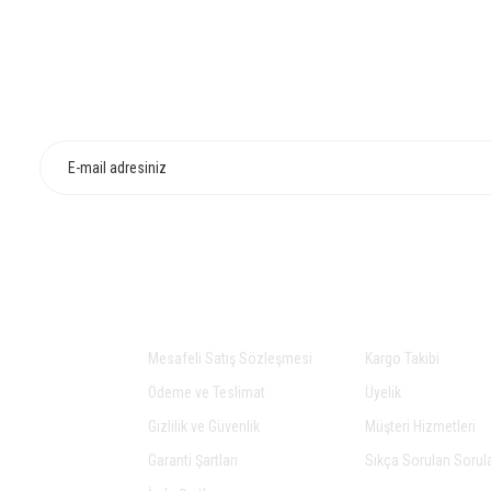
HIZLI TESLİMAT
İADE VE DEĞİŞİ
Yorum Yaz
Gönder
AL
ALIŞVERİŞ
YARDIM
a
Mesafeli Satış Sözleşmesi
Kargo Takibi
Ödeme ve Teslimat
Üyelik
Gizlilik ve Güvenlik
Müşteri Hizmetleri
Garanti Şartları
Sıkça Sorulan Sorul