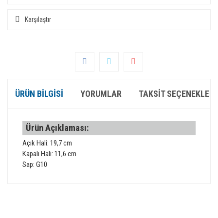
Karşılaştır
ÜRÜN BILGISI
YORUMLAR
TAKSIT SEÇENEKLERI
Ürün Açıklaması:
Açık Hali: 19,7 cm
Kapalı Hali: 11,6 cm
Sap: G10
Bu ürünün fiyat bilgisi, resim, ürün açıklamalarında ve diğer
konularda yetersiz gördüğünüz noktaları öneri formunu
Bu ürüne ilk yorumu siz yapın!