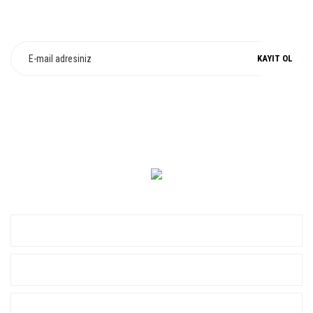
E-Bülten Üyeliği
Fırsat ve Kampanyalarımızdan Haberdar Olun !
KAYIT OL
0 549 560 14 14
KURUMSAL
ALIŞVERİŞ
YARDIM