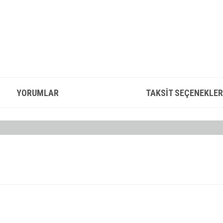
YORUMLAR
TAKSIT SEÇENEKLER
konularda yetersiz gördüğünüz noktaları öneri formunu kullanarak tarafımıza iletebilirsin
Bu ürüne ilk yorumu siz yapın!