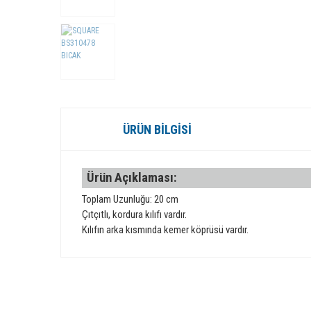
ÜRÜN BILGISI
Ürün Açıklaması:
Toplam Uzunluğu: 20 cm
Çıtçıtlı, kordura kılıfı vardır.
Kılıfın arka kısmında kemer köprüsü vardır.
Bu ürünün fiyat bilgisi, resim, ürün açıklamalarında ve diğer 
Görüş ve önerileriniz için teşekkür ederiz.