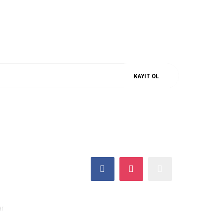
M
%100 ORJİNAL
KAYIT OL
SOSYAL MEDYA
ar