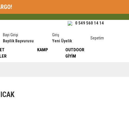
ARGO!
0 549 560 14 14
Bayi Girişi
Giriş
Sepetim
Bayilik Başvurusu
Yeni Üyelik
ET
KAMP
OUTDOOR
LER
GIYIM
ICAK