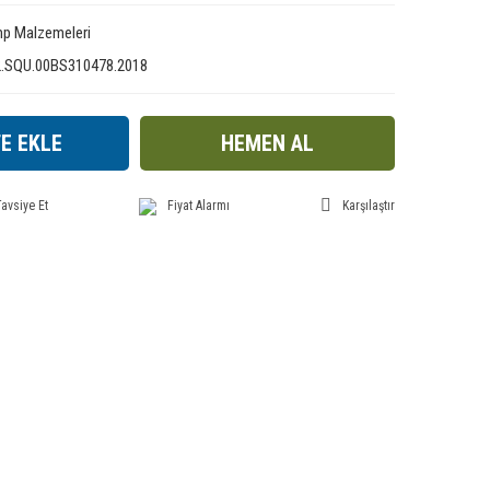
p Malzemeleri
2.SQU.00BS310478.2018
E EKLE
HEMEN AL
avsiye Et
Fiyat Alarmı
Karşılaştır