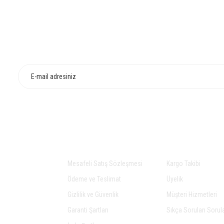
HIZLI TESLİMAT
İADE VE DEĞİŞİ
Yorum Yaz
Gönder
AL
ALIŞVERİŞ
YARDIM
a
Mesafeli Satış Sözleşmesi
Kargo Takibi
Ödeme ve Teslimat
Üyelik
Gizlilik ve Güvenlik
Müşteri Hizmetleri
Garanti Şartları
Sıkça Sorulan Sorul