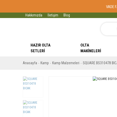
VADE F
Hakkımızda
İletişim
Blog
HAZIR OLTA
OLTA
SETLERI
MAKINELERI
Anasayfa
Kamp
Kamp Malzemeleri
SQUARE BS310478 BI