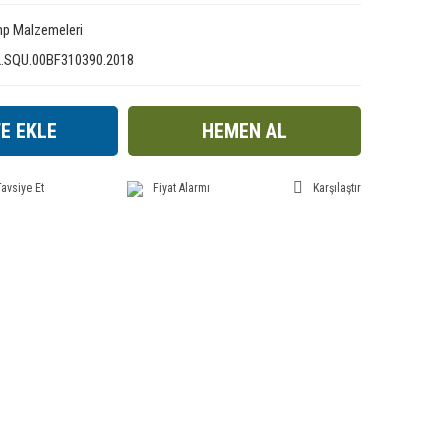
p Malzemeleri
2.SQU.00BF310390.2018
E EKLE
HEMEN AL
avsiye Et
Fiyat Alarmı
Karşılaştır