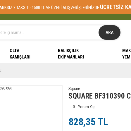
ÜCRETSİZ K
ARKSIZ 3 TAKSİT - 1500 TL VE ÜZERİ ALIŞVERİŞLERİNİZDE
ARA
OLTA
BALIKÇILIK
MAK
KAMIŞLARI
EKIPMANLARI
YEM
I
Square
SQUARE BF310390 C
0 - Yorum Yap
828,35 TL