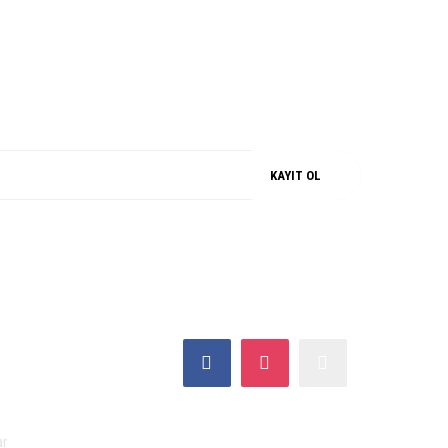
M
%100 ORJİNAL
KAYIT OL
SOSYAL MEDYA
ar