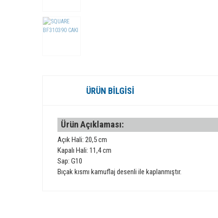
ÜRÜN BILGISI
Ürün Açıklaması:
Açık Hali: 20,5 cm
Kapalı Hali: 11,4 cm
Sap: G10
Bıçak kısmı kamuflaj desenli ile kaplanmıştır.
Bu ürünün fiyat bilgisi, resim, ürün açıklamalarında ve diğer 
Görüş ve önerileriniz için teşekkür ederiz.