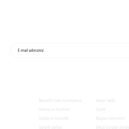
Bu ürüne ilk yorumu siz yapın!
HIZLI TESLİMAT
İADE VE DEĞİŞİ
Yorum Yaz
Gönder
AL
ALIŞVERİŞ
YARDIM
a
Mesafeli Satış Sözleşmesi
Kargo Takibi
Ödeme ve Teslimat
Üyelik
Gizlilik ve Güvenlik
Müşteri Hizmetleri
Garanti Şartları
Sıkça Sorulan Sorul