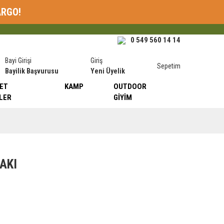
ARGO!
0 549 560 14 14
Bayi Girişi
Giriş
Sepetim
Bayilik Başvurusu
Yeni Üyelik
ET
KAMP
OUTDOOR
LER
GIYIM
AKI