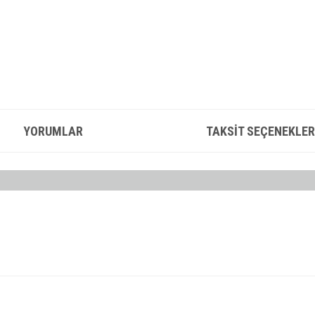
YORUMLAR
TAKSIT SEÇENEKLER
konularda yetersiz gördüğünüz noktaları öneri formunu kullanarak tarafımıza iletebilirsin