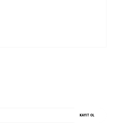
iz.
M
%100 ORJİNAL
KAYIT OL