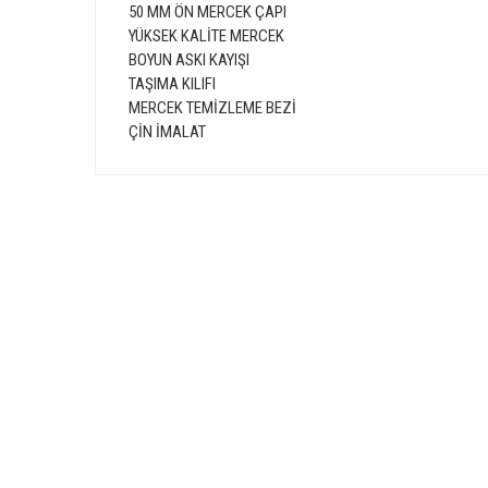
50 MM ÖN MERCEK ÇAPI
YÜKSEK KALİTE MERCEK
BOYUN ASKI KAYIŞI
TAŞIMA KILIFI
MERCEK TEMİZLEME BEZİ
ÇİN İMALAT
Bu ürünün fiyat bilgisi, resim, ürün açıklamalarında ve diğer 
Görüş ve önerileriniz için teşekkür ederiz.
Ürün resmi kalitesiz, bozuk veya görüntülenemiyor.
GÜVENLİ ALIŞVERİŞ
Ürün açıklamasında eksik bilgiler bulunuyor.
Ürün bilgilerinde hatalar bulunuyor.
Ürün fiyatı diğer sitelerden daha pahalı.
Bu ürüne benzer farklı alternatifler olmalı.
E-Bülten Üyeliği
Fırsat ve Kampanyalarımızdan Haberdar Olun !