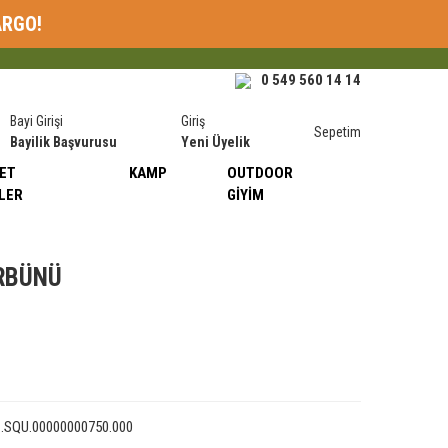
ARGO!
0 549 560 14 14
Bayi Girişi
Giriş
Sepetim
Bayilik Başvurusu
Yeni Üyelik
ET
KAMP
OUTDOOR
LER
GIYIM
RBÜNÜ
1.SQU.00000000750.000