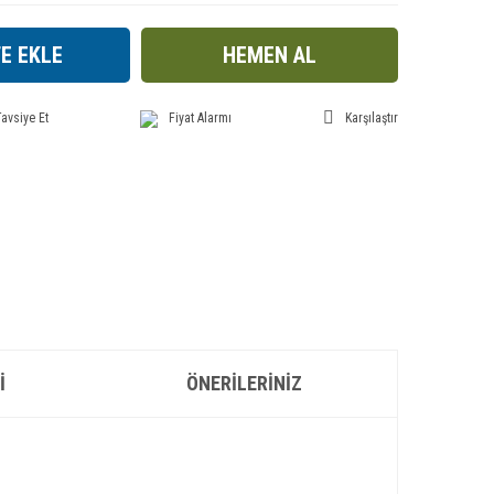
E EKLE
HEMEN AL
avsiye Et
Fiyat Alarmı
Karşılaştır
I
ÖNERILERINIZ