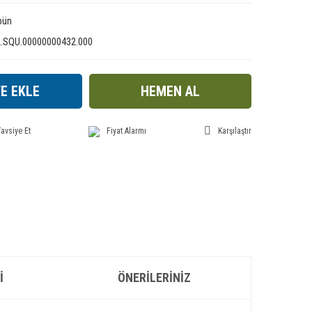
bün
2.SQU.00000000432.000
E EKLE
HEMEN AL
avsiye Et
Fiyat Alarmı
Karşılaştır
I
ÖNERILERINIZ