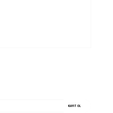
iz.
M
%100 ORJİNAL
KAYIT OL