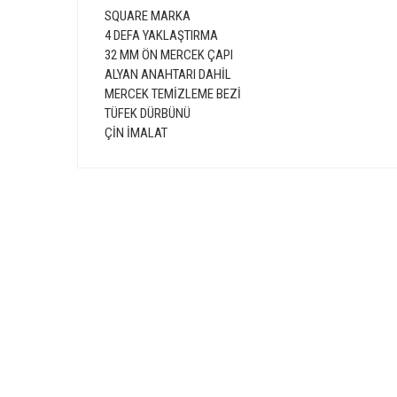
SQUARE MARKA
4 DEFA YAKLAŞTIRMA
32 MM ÖN MERCEK ÇAPI
ALYAN ANAHTARI DAHİL
MERCEK TEMİZLEME BEZİ
TÜFEK DÜRBÜNÜ
ÇİN İMALAT
Bu ürünün fiyat bilgisi, resim, ürün açıklamalarında ve diğer 
Görüş ve önerileriniz için teşekkür ederiz.
Ürün resmi kalitesiz, bozuk veya görüntülenemiyor.
GÜVENLİ ALIŞVERİŞ
Ürün açıklamasında eksik bilgiler bulunuyor.
Ürün bilgilerinde hatalar bulunuyor.
Ürün fiyatı diğer sitelerden daha pahalı.
Bu ürüne benzer farklı alternatifler olmalı.
E-Bülten Üyeliği
Fırsat ve Kampanyalarımızdan Haberdar Olun !