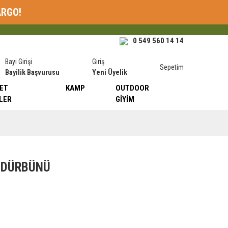
ARGO!
0 549 560 14 14
Bayi Girişi
Giriş
Sepetim
Bayilik Başvurusu
Yeni Üyelik
ET
KAMP
OUTDOOR
LER
GIYIM
 DÜRBÜNÜ