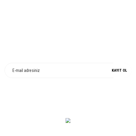
Gönder
%100 ORJİNAL
E-Bülten Üyeliği
Fırsat ve Kampanyalarımızdan Haberdar Olun !
KAYIT OL
0 549 560 14 14