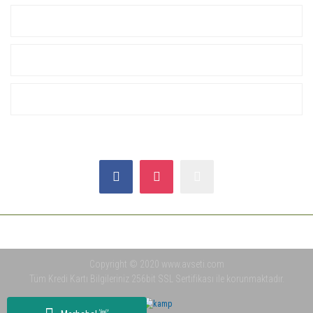
KURUMSAL
ALIŞVERİŞ
YARDIM
SOSYAL MEDYA
Copyright © 2020 www.avseti.com
Tüm Kredi Kartı Bilgileriniz 256bit SSL Sertifikası ile korunmaktadır.