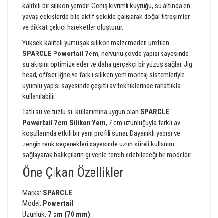
kaliteli bir silikon yemdir. Geniş kıvrımlı kuyruğu, su altında en
yavaş çekişlerde bile aktif şekilde çalışarak doğal titreşimler
ve dikkat çekici hareketler oluşturur.
Yüksek kaliteli yumuşak silikon malzemeden üretilen
SPARCLE Powertail 7cm
, nervürlü gövde yapısı sayesinde
su akışını optimize eder ve daha gerçekçi bir yüzüş sağlar. Jig
head, offset iğne ve farklı silikon yem montaj sistemleriyle
uyumlu yapısı sayesinde çeşitli av tekniklerinde rahatlıkla
kullanılabilir.
Tatlı su ve tuzlu su kullanımına uygun olan
SPARCLE
Powertail 7cm Silikon Yem
, 7 cm uzunluğuyla farklı av
koşullarında etkili bir yem profili sunar. Dayanıklı yapısı ve
zengin renk seçenekleri sayesinde uzun süreli kullanım
sağlayarak balıkçıların güvenle tercih edebileceği bir modeldir.
Öne Çıkan Özellikler
Marka:
SPARCLE
Model:
Powertail
Uzunluk:
7 cm (70 mm)