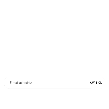
İADE VE DEĞİŞİM
Gönder
%100 ORJİNAL
E-Bülten Üyeliği
Fırsat ve Kampanyalarımızdan Haberdar Olun !
KAYIT OL