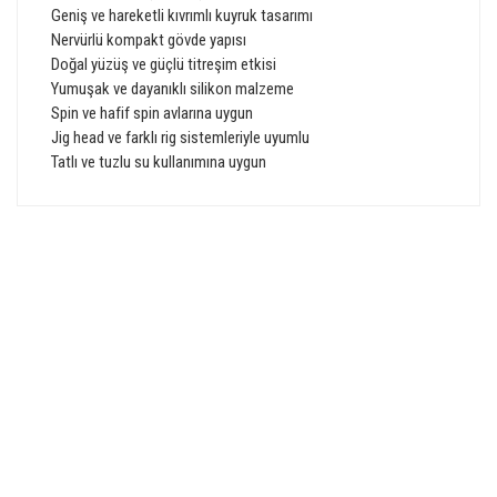
Geniş ve hareketli kıvrımlı kuyruk tasarımı
Nervürlü kompakt gövde yapısı
Doğal yüzüş ve güçlü titreşim etkisi
Yumuşak ve dayanıklı silikon malzeme
Spin ve hafif spin avlarına uygun
Jig head ve farklı rig sistemleriyle uyumlu
Tatlı ve tuzlu su kullanımına uygun
Bu ürünün fiyat bilgisi, resim, ürün açıklamalarında ve diğer
konularda yetersiz gördüğünüz noktaları öneri formunu
Bu ürüne ilk yorumu siz yapın!
kullanarak tarafımıza iletebilirsiniz.
Görüş ve önerileriniz için teşekkür ederiz.
GÜVENLİ ALIŞVERİŞ
Yorum Yaz
Ürün resmi kalitesiz, bozuk veya görüntülenemiyor.
Ürün açıklamasında eksik bilgiler bulunuyor.
Ürün bilgilerinde hatalar bulunuyor.
HIZLI TESLİMAT
Ürün fiyatı diğer sitelerden daha pahalı.
Bu ürüne benzer farklı alternatifler olmalı.