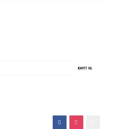
iz.
M
%100 ORJİNAL
KAYIT OL
SOSYAL MEDYA