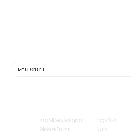
konularda yetersiz gördüğünüz noktaları öneri formunu kullanarak tarafımıza iletebilirsin
Bu ürüne ilk yorumu siz yapın!
HIZLI TESLİMAT
İADE VE DEĞİŞİ
Yorum Yaz
Gönder
AL
ALIŞVERİŞ
YARDIM
a
Mesafeli Satış Sözleşmesi
Kargo Takibi
Ödeme ve Teslimat
Üyelik