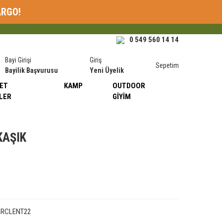
ARGO!
0 549 560 14 14
Bayi Girişi
Giriş
Sepetim
Bayilik Başvurusu
Yeni Üyelik
ET
KAMP
OUTDOOR
LER
GIYIM
KAŞIK
ARCLENT22