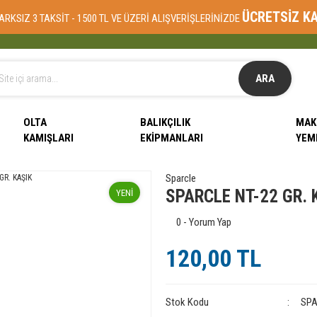
ÜCRETSİZ K
ARKSIZ 3 TAKSİT - 1500 TL VE ÜZERİ ALIŞVERİŞLERİNİZDE
ARA
OLTA
BALIKÇILIK
MAK
KAMIŞLARI
EKIPMANLARI
YEM
Sparcle
SPARCLE NT-22 GR. 
YENİ
0 - Yorum Yap
120,00 TL
Stok Kodu
SP