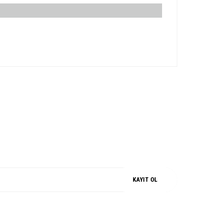
iz.
M
%100 ORJİNAL
KAYIT OL