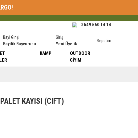
ARGO!
0 549 560 14 14
Bayi Girişi
Giriş
Sepetim
Bayilik Başvurusu
Yeni Üyelik
ET
KAMP
OUTDOOR
LER
GIYIM
ALET KAYISI (CIFT)