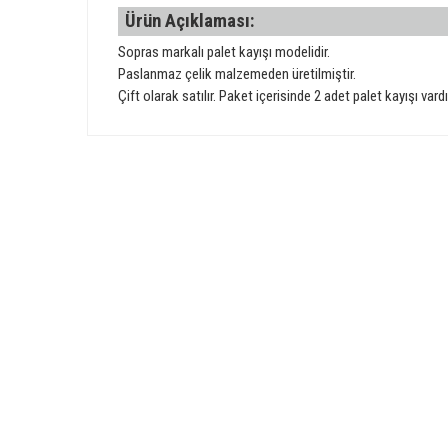
Ürün Açıklaması:
Sopras markalı palet kayışı modelidir.
Paslanmaz çelik malzemeden üretilmiştir.
Çift olarak satılır. Paket içerisinde 2 adet palet kayışı vardı
Bu ürünün fiyat bilgisi, resim, ürün açıklamalarında ve diğer 
Görüş ve önerileriniz için teşekkür ederiz.
Ürün resmi kalitesiz, bozuk veya görüntülenemiyor.
GÜVENLİ ALIŞVERİŞ
Ürün açıklamasında eksik bilgiler bulunuyor.
Ürün bilgilerinde hatalar bulunuyor.
Ürün fiyatı diğer sitelerden daha pahalı.
Bu ürüne benzer farklı alternatifler olmalı.
E-Bülten Üyeliği
Fırsat ve Kampanyalarımızdan Haberdar Olun !