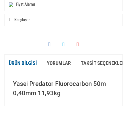
Fiyat Alarmı
Karşılaştır
ÜRÜN BILGISI
YORUMLAR
TAKSIT SEÇENEKLERI
Yasei Predator Fluorocarbon 50m
0,40mm 11,93kg
Bu ürünün fiyat bilgisi, resim, ürün açıklamalarında ve diğer
konularda yetersiz gördüğünüz noktaları öneri formunu
Bu ürüne ilk yorumu siz yapın!
kullanarak tarafımıza iletebilirsiniz.