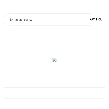
E-Bülten Üyeliği
Fırsat ve Kampanyalarımızdan Haberdar Olun !
KAYIT OL
0 549 560 14 14
KURUMSAL
ALIŞVERİŞ
YARDIM