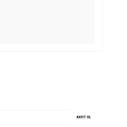
iz.
M
%100 ORJİNAL
KAYIT OL