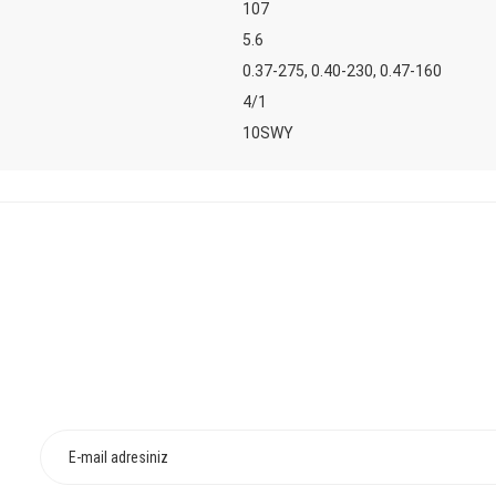
107
5.6
0.37-275, 0.40-230, 0.47-160
4/1
10SWY
konularda yetersiz gördüğünüz noktaları öneri formunu kullanarak tarafımıza iletebilirsin
Bu ürüne ilk yorumu siz yapın!
HIZLI TESLİMAT
İADE VE DEĞİŞİ
Yorum Yaz