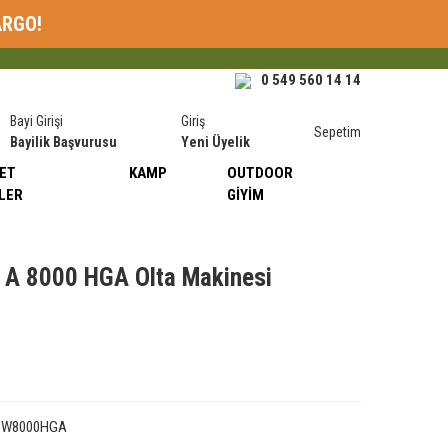
ARGO!
0 549 560 14 14
Bayi Girişi
Giriş
Sepetim
Bayilik Başvurusu
Yeni Üyelik
ET
KAMP
OUTDOOR
LER
GIYIM
 A 8000 HGA Olta Makinesi
SW8000HGA