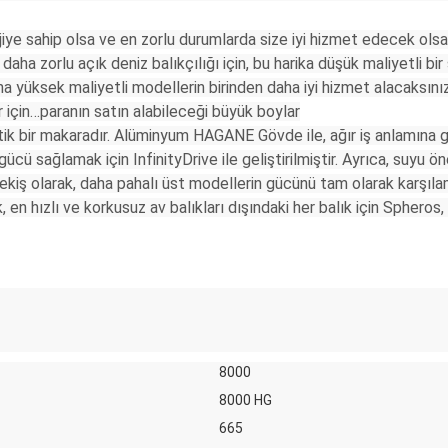
ojiye sahip olsa ve en zorlu durumlarda size iyi hizmet edecek ols
daha zorlu açık deniz balıkçılığı için, bu harika düşük maliyetli bir 
aha yüksek maliyetli modellerin birinden daha iyi hizmet alacaksını
 için…paranın satın alabileceği büyük boylar
tik bir makaradır. Alüminyum HAGANE Gövde ile, ağır iş anlamına g
cü sağlamak için InfinityDrive ile geliştirilmiştir. Ayrıca, suyu ö
çekiş olarak, daha pahalı üst modellerin gücünü tam olarak karşı
, en hızlı ve korkusuz av balıkları dışındaki her balık için Spheros,
8000
8000 HG
665