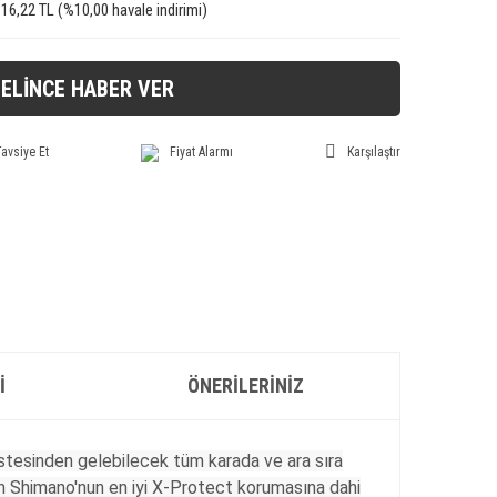
816,22 TL (%10,00 havale indirimi)
ELİNCE HABER VER
avsiye Et
Fiyat Alarmı
Karşılaştır
I
ÖNERILERINIZ
üstesinden gelebilecek tüm karada ve ara sıra
in Shimano'nun en iyi X-Protect korumasına dahi