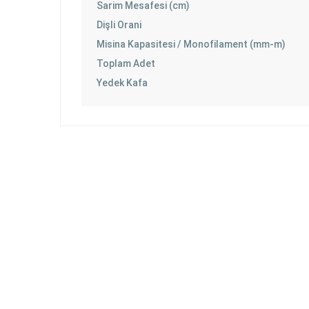
Sarim Mesafesi (cm)
Dişli Orani
Misina Kapasitesi / Monofilament (mm-m)
Toplam Adet
Yedek Kafa
Bu ürünün fiyat bilgisi, resim, ürün açıklamalarında ve diğer 
Görüş ve önerileriniz için teşekkür ederiz.
Ürün resmi kalitesiz, bozuk veya görüntülenemiyor.
GÜVENLİ ALIŞVERİŞ
Ürün açıklamasında eksik bilgiler bulunuyor.
Ürün bilgilerinde hatalar bulunuyor.
Ürün fiyatı diğer sitelerden daha pahalı.
Bu ürüne benzer farklı alternatifler olmalı.
E-Bülten Üyeliği
Fırsat ve Kampanyalarımızdan Haberdar Olun !