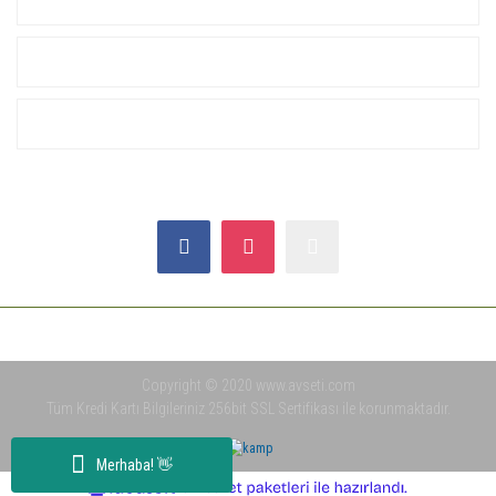
ALIŞVERİŞ
YARDIM
SOSYAL MEDYA
Copyright © 2020 www.avseti.com
Tüm Kredi Kartı Bilgileriniz 256bit SSL Sertifikası ile korunmaktadır.
Merhaba! 👋
ile
ideasoft
e-