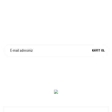
E-Bülten Üyeliği
Fırsat ve Kampanyalarımızdan Haberdar Olun !
KAYIT OL
0 549 560 14 14
KURUMSAL