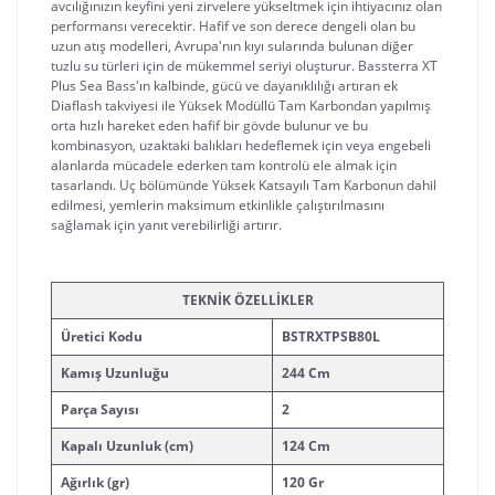
avcılığınızın keyfini yeni zirvelere yükseltmek için ihtiyacınız olan 
performansı verecektir. Hafif ve son derece dengeli olan bu 
uzun atış modelleri, Avrupa'nın kıyı sularında bulunan diğer 
tuzlu su türleri için de mükemmel seriyi oluşturur. Bassterra XT 
Plus Sea Bass'ın kalbinde, gücü ve dayanıklılığı artıran ek 
Diaflash takviyesi ile Yüksek Modüllü Tam Karbondan yapılmış 
orta hızlı hareket eden hafif bir gövde bulunur ve bu 
kombinasyon, uzaktaki balıkları hedeflemek için veya engebeli 
alanlarda mücadele ederken tam kontrolü ele almak için 
tasarlandı. Uç bölümünde Yüksek Katsayılı Tam Karbonun dahil 
edilmesi, yemlerin maksimum etkinlikle çalıştırılmasını 
sağlamak için yanıt verebilirliği artırır.
TEKNİK ÖZELLİKLER
Üretici Kodu
BSTRXTPSB80L
Kamış Uzunluğu
244 Cm
Parça Sayısı
2
Kapalı Uzunluk (cm)
124 Cm
Ağırlık (gr)
120 Gr