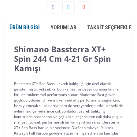
ÜRÜN BILGISI
YORUMLAR
TAKSIT SEÇENEKLERI
Shimano Bassterra XT+ 
Spin 244 Cm 4-21 Gr Spin 
Kamışı
Bassterra XT+ Sea Bass, Levrek balıkçılığı için özel olarak 
geliştirilmiştir, yüksek karbon kalitesi ve değer donanımları ile 
birlikte mükemmel performans sunar. Moderate Fast gövde 
güçlüdür, duyarlıdır ve mükemmel atış performansı sağlarken, 
hem yumuşak silikonlarda hem de sert yemlerle etkili bir şekilde 
avlanmak için yeterince çok yönlüdür. Levrek balıkçılığı 
konusunda hassasanız ve çoğu özel seçenekten çok daha düşük 
maliyetli yüksek performanslı bir kamış istiyorsanız, Bassterra 
XT+ Sea Bass harika bir seçimdir. Diaflash takviyeli Yüksek 
Katsayılı Full Karbon gövdeleri üzerine inşa edilen bu kamışlar, 