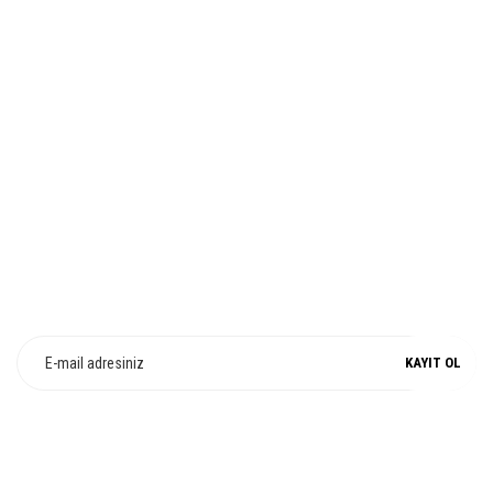
İADE VE DEĞİŞİM
Gönder
%100 ORJİNAL
E-Bülten Üyeliği
Fırsat ve Kampanyalarımızdan Haberdar Olun !
KAYIT OL