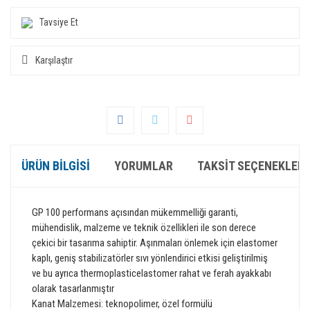
Tavsiye Et
Karşılaştır
ÜRÜN BILGISI
YORUMLAR
TAKSIT SEÇENEKLERI
GP
100 performans açısından mükemmelliği garanti,
mühendislik, malzeme
ve teknik özellikleri
ile son derece
çekici bir tasarıma sahiptir. Aşınmaları önlemek için elastomer
kaplı
, geniş
stabilizatörler
sıvı yönlendirici etkisi geliştirilmiş
ve bu ayrıca
thermoplasticelastomer
rahat ve ferah ayakkabı
olarak tasarlanmıştır
Kanat Malzemesi
: teknopolimer, özel formülü