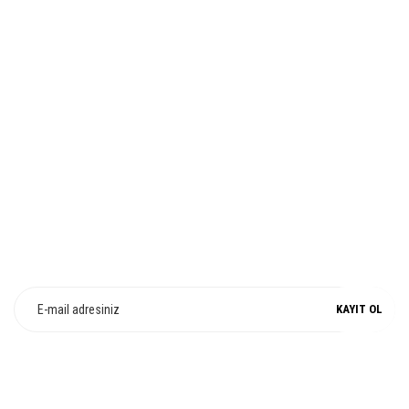
İADE VE DEĞİŞİM
Gönder
%100 ORJİNAL
E-Bülten Üyeliği
Fırsat ve Kampanyalarımızdan Haberdar Olun !
KAYIT OL