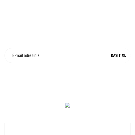
E-Bülten Üyeliği
Fırsat ve Kampanyalarımızdan Haberdar Olun !
KAYIT OL
0 549 560 14 14
KURUMSAL