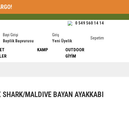
ARGO!
0 549 560 14 14
Bayi Girişi
Giriş
Sepetim
Bayilik Başvurusu
Yeni Üyelik
ET
KAMP
OUTDOOR
LER
GIYIM
 SHARK/MALDIVE BAYAN AYAKKABI