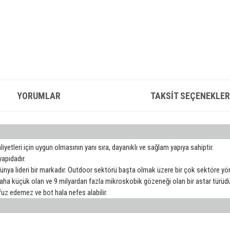
YORUMLAR
TAKSIT SEÇENEKLER
yetleri için uygun olmasının yanı sıra, dayanıklı ve sağlam yapıya sahiptir.
yapıdadır.
 lideri bir markadır. Outdoor sektörü başta olmak üzere bir çok sektöre yöne
ha küçük olan ve 9 milyardan fazla mikroskobik gözeneği olan bir astar türüd
uz edemez ve bot hala nefes alabilir.