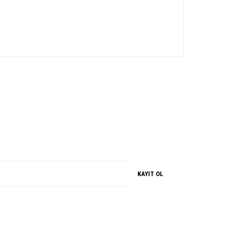
iz.
M
%100 ORJİNAL
KAYIT OL