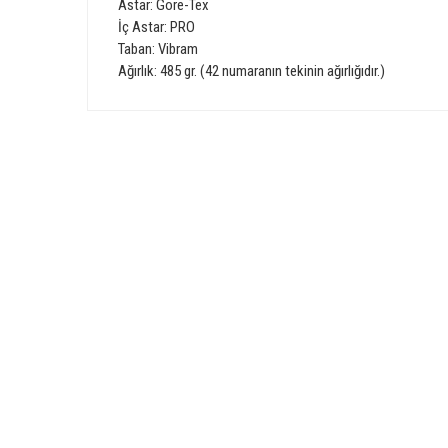
Astar: Gore-Tex
İç Astar: PRO
Taban: Vibram
Ağırlık: 485 gr. (42 numaranın tekinin ağırlığıdır.)
Bu ürünün fiyat bilgisi, resim, ürün açıklamalarında ve diğer 
Görüş ve önerileriniz için teşekkür ederiz.
Ürün resmi kalitesiz, bozuk veya görüntülenemiyor.
GÜVENLİ ALIŞVERİŞ
Ürün açıklamasında eksik bilgiler bulunuyor.
Ürün bilgilerinde hatalar bulunuyor.
Ürün fiyatı diğer sitelerden daha pahalı.
Bu ürüne benzer farklı alternatifler olmalı.
E-Bülten Üyeliği
Fırsat ve Kampanyalarımızdan Haberdar Olun !