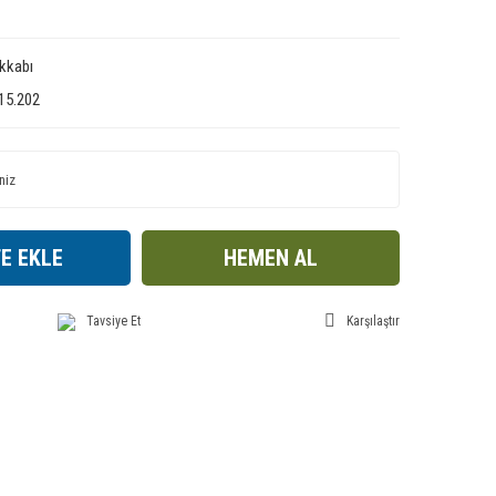
kkabı
15.202
E EKLE
HEMEN AL
Tavsiye Et
Karşılaştır