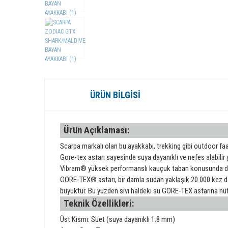
ÜRÜN BILGISI
Ürün Açıklaması:
Scarpa markalı olan bu ayakkabı, trekking gibi outdoor faali
Gore-tex astarı sayesinde suya dayanıklı ve nefes alabilir 
Vibram® yüksek performanslı kauçuk taban konusunda dünya
GORE-TEX® astarı, bir damla sudan yaklaşık 20.000 kez da
büyüktür. Bu yüzden sıvı haldeki su GORE-TEX astarına nüf
Teknik Özellikleri:
Üst Kısmı: Süet (suya dayanıklı 1.8 mm)