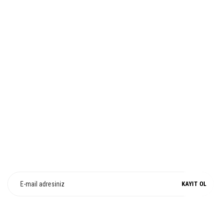
Bu ürüne benzer farklı alternatifler olmalı.
İADE VE DEĞİŞİM
Gönder
%100 ORJİNAL
E-Bülten Üyeliği
Fırsat ve Kampanyalarımızdan Haberdar Olun !
KAYIT OL