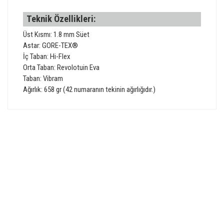
Teknik Özellikleri:
Üst Kısmı: 1.8 mm Süet
Astar: GORE-TEX®
İç Taban: Hi-Flex
Orta Taban: Revolotuin Eva
Taban: Vibram
Ağırlık: 658 gr (42 numaranın tekinin ağırlığıdır.)
Bu ürünün fiyat bilgisi, resim, ürün açıklamalarında ve diğer
konularda yetersiz gördüğünüz noktaları öneri formunu
Bu ürüne ilk yorumu siz yapın!
kullanarak tarafımıza iletebilirsiniz.
Görüş ve önerileriniz için teşekkür ederiz.
GÜVENLİ ALIŞVERİŞ
Yorum Yaz
Ürün resmi kalitesiz, bozuk veya görüntülenemiyor.
Ürün açıklamasında eksik bilgiler bulunuyor.
Ürün bilgilerinde hatalar bulunuyor.
HIZLI TESLİMAT
Ürün fiyatı diğer sitelerden daha pahalı.