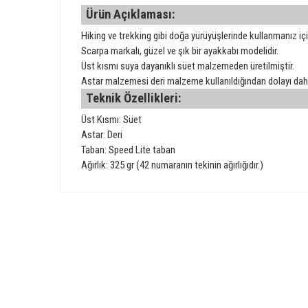
Ürün Açıklaması:
Hiking ve trekking gibi doğa yürüyüşlerinde kullanmanız içi
Scarpa markalı, güzel ve şık bir ayakkabı modelidir.
Üst kısmı suya dayanıklı süet malzemeden üretilmiştir.
Astar malzemesi deri malzeme kullanıldığından dolayı daha
Teknik Özellikleri:
Üst Kısmı: Süet
Astar: Deri
Taban: Speed Lite taban
Ağırlık: 325 gr (42 numaranın tekinin ağırlığıdır.)
Bu ürünün fiyat bilgisi, resim, ürün açıklamalarında ve diğer 
Görüş ve önerileriniz için teşekkür ederiz.
Ürün resmi kalitesiz, bozuk veya görüntülenemiyor.
GÜVENLİ ALIŞVERİŞ
Ürün açıklamasında eksik bilgiler bulunuyor.
Ürün bilgilerinde hatalar bulunuyor.