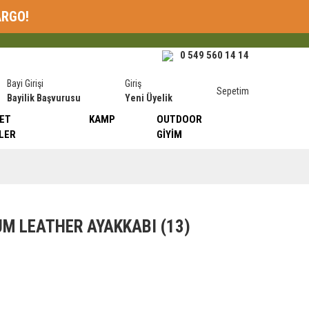
ARGO!
0 549 560 14 14
Bayi Girişi
Giriş
Sepetim
Bayilik Başvurusu
Yeni Üyelik
ET
KAMP
OUTDOOR
LER
GIYIM
UM LEATHER AYAKKABI (13)