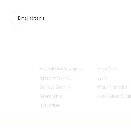
Gönder
AL
ALIŞVERİŞ
YARDIM
a
Mesafeli Satış Sözleşmesi
Kargo Takibi
Ödeme ve Teslimat
Üyelik
Gizlilik ve Güvenlik
Müşteri Hizmetleri
Garanti Şartları
Sıkça Sorulan Sorul
İade Şartları