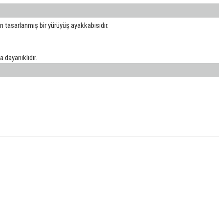
n tasarlanmış bir yürüyüş ayakkabısıdır.
 dayanıklıdır.
konularda yetersiz gördüğünüz noktaları öneri formunu kullanarak tarafımıza iletebilirsin
Bu ürüne ilk yorumu siz yapın!
HIZLI TESLİMAT
İADE VE DEĞİŞİ
Yorum Yaz