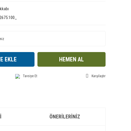
kkabı
2675.100_
E EKLE
HEMEN AL
Tavsiye Et
Karşılaştır
I
ÖNERILERINIZ