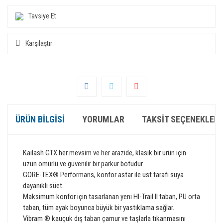
Tavsiye Et
Karşılaştır
ÜRÜN BILGISI
YORUMLAR
TAKSIT SEÇENEKLERI
Kailash GTX her mevsim ve her arazide, klasik bir ürün için
uzun ömürlü ve güvenilir bir parkur botudur.
GORE-TEX® Performans, konfor astar ile üst tarafı suya
dayanıklı süet.
Maksimum konfor için tasarlanan yeni HI-Trail II taban, PU orta
taban, tüm ayak boyunca büyük bir yastıklama sağlar.
Vibram ® kauçuk dış taban çamur ve taşlarla tıkanmasını