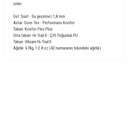
önler
Üst: Süet - Su geçirmez 1,8 mm
Astar: Gore-Tex - Performans Konfor
Taban: Konfor-Flex Plus
Orta taban: Hi-Trail II - Çift Yoğunluk PU
Taban: Vibram Hi-Trail II
Ağırlık: 678g, 1 £ 8 oz (42 numaranın tekindeki ağırlık)
Bu ürünün fiyat bilgisi, resim, ürün açıklamalarında ve diğer
konularda yetersiz gördüğünüz noktaları öneri formunu
Bu ürüne ilk yorumu siz yapın!
kullanarak tarafımıza iletebilirsiniz.
Görüş ve önerileriniz için teşekkür ederiz.
GÜVENLİ ALIŞVERİŞ
Yorum Yaz
Ürün resmi kalitesiz, bozuk veya görüntülenemiyor.
Ürün açıklamasında eksik bilgiler bulunuyor.
Ürün bilgilerinde hatalar bulunuyor.
HIZLI TESLİMAT
Ürün fiyatı diğer sitelerden daha pahalı.