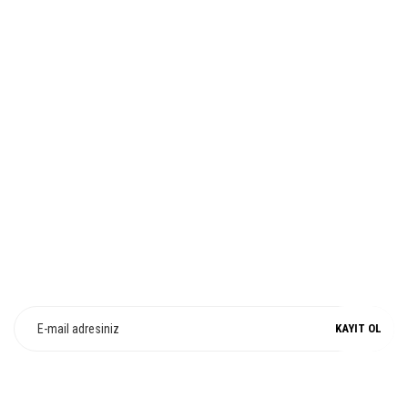
Bu ürüne benzer farklı alternatifler olmalı.
İADE VE DEĞİŞİM
Gönder
%100 ORJİNAL
E-Bülten Üyeliği
Fırsat ve Kampanyalarımızdan Haberdar Olun !
KAYIT OL