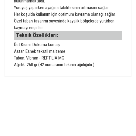
bulunmamaktadır.
Yürüyüş yaparken ayağın stabilitesinin artmasını sağlar.
Her koşulda kullanım için optimum kavrama olanağı sağlar.
Özel taban tasarımı sayesinde kayalık bölgelerde yürürken
kaymayı engeller.
Teknik Özellikleri:
Üst Kısmı: Dokuma kumaş
Astar: Esnek tekstil malzeme
Taban: Vibram - REPTILIA MG
Ağırlık: 260 gr (42 numaranın tekinin ağırlığıdır.)
Bu ürünün fiyat bilgisi, resim, ürün açıklamalarında ve diğer
konularda yetersiz gördüğünüz noktaları öneri formunu
Bu ürüne ilk yorumu siz yapın!
kullanarak tarafımıza iletebilirsiniz.
Görüş ve önerileriniz için teşekkür ederiz.
GÜVENLİ ALIŞVERİŞ
Yorum Yaz
Ürün resmi kalitesiz, bozuk veya görüntülenemiyor.
Ürün açıklamasında eksik bilgiler bulunuyor.