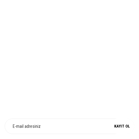
Ürün bilgilerinde hatalar bulunuyor.
HIZLI TESLİMAT
Ürün fiyatı diğer sitelerden daha pahalı.
Bu ürüne benzer farklı alternatifler olmalı.
İADE VE DEĞİŞİM
Gönder
%100 ORJİNAL
E-Bülten Üyeliği
Fırsat ve Kampanyalarımızdan Haberdar Olun !
KAYIT OL