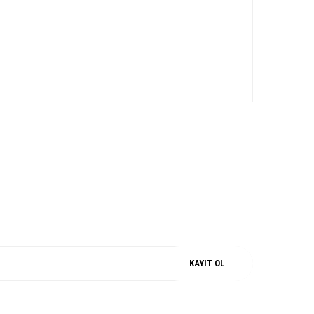
iz.
M
%100 ORJİNAL
KAYIT OL