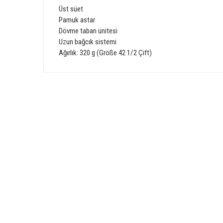
Üst
süet
P
amuk astar
Dövme
taban ünitesi
Uzun
bağcık sistemi
Ağırlık:
320 g
(
Größe
42 1/
2 Çift
)
Bu ürünün fiyat bilgisi, resim, ürün açıklamalarında ve diğer 
Görüş ve önerileriniz için teşekkür ederiz.
Ürün resmi kalitesiz, bozuk veya görüntülenemiyor.
GÜVENLİ ALIŞVERİŞ
Ürün açıklamasında eksik bilgiler bulunuyor.
Ürün bilgilerinde hatalar bulunuyor.
Ürün fiyatı diğer sitelerden daha pahalı.
Bu ürüne benzer farklı alternatifler olmalı.
E-Bülten Üyeliği
Fırsat ve Kampanyalarımızdan Haberdar Olun !