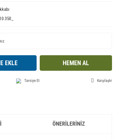
kkabı
10.350_
E EKLE
HEMEN AL
Tavsiye Et
Karşılaştır
I
ÖNERILERINIZ