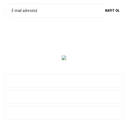
KAYIT OL
0 549 560 14 14
KURUMSAL
ALIŞVERİŞ
YARDIM