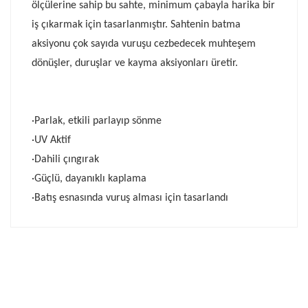
ölçülerine sahip bu sahte, minimum çabayla harika bir
iş çıkarmak için tasarlanmıştır. Sahtenin batma
aksiyonu çok sayıda vuruşu cezbedecek muhteşem
dönüşler, duruşlar ve kayma aksiyonları üretir.
·
Parlak, etkili parlayıp sönme
·
UV Aktif
·
Dahili çıngırak
·Güçlü, dayanıklı kaplama
·
Batış esnasında vuruş alması için tasarlandı
Bu ürünün fiyat bilgisi, resim, ürün açıklamalarında ve diğer
konularda yetersiz gördüğünüz noktaları öneri formunu
Bu ürüne ilk yorumu siz yapın!
kullanarak tarafımıza iletebilirsiniz.
Görüş ve önerileriniz için teşekkür ederiz.