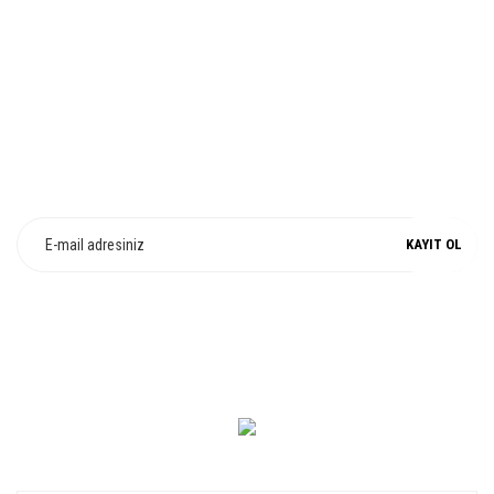
Gönder
%100 ORJİNAL
E-Bülten Üyeliği
Fırsat ve Kampanyalarımızdan Haberdar Olun !
KAYIT OL
0 549 560 14 14