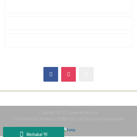
KURUMSAL
ALIŞVERİŞ
YARDIM
SOSYAL MEDYA
Copyright © 2020 www.avseti.com
Tüm Kredi Kartı Bilgileriniz 256bit SSL Sertifikası ile korunmaktadır.
Merhaba! 👋