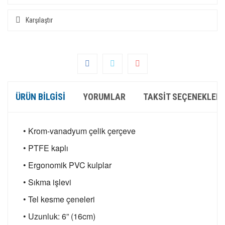
Karşılaştır
ÜRÜN BILGISI
YORUMLAR
TAKSIT SEÇENEKLERI
• Krom-vanadyum çelik çerçeve
• PTFE kaplı
• Ergonomik PVC kulplar
• Sıkma işlevi
• Tel kesme çeneleri
• Uzunluk: 6” (16cm)