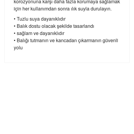
korozyonuna karşı daha fazla korumaya sağlamak
için her kullanımdan sonra ılık suyla durulayın.
• Tuzlu suya dayanıklıdır
• Balık dostu olacak şekilde tasarlandı
• sağlam ve dayanıklıdır
• Balığı tutmanın ve kancadan çıkarmanın güvenli
yolu
Bu ürünün fiyat bilgisi, resim, ürün açıklamalarında ve diğer
konularda yetersiz gördüğünüz noktaları öneri formunu
Bu ürüne ilk yorumu siz yapın!
kullanarak tarafımıza iletebilirsiniz.
Görüş ve önerileriniz için teşekkür ederiz.
GÜVENLİ ALIŞVERİŞ
Yorum Yaz
Ürün resmi kalitesiz, bozuk veya görüntülenemiyor.
Ürün açıklamasında eksik bilgiler bulunuyor.
Ürün bilgilerinde hatalar bulunuyor.
HIZLI TESLİMAT
Ürün fiyatı diğer sitelerden daha pahalı.