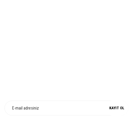
Bu ürüne benzer farklı alternatifler olmalı.
İADE VE DEĞİŞİM
Gönder
%100 ORJİNAL
E-Bülten Üyeliği
Fırsat ve Kampanyalarımızdan Haberdar Olun !
KAYIT OL